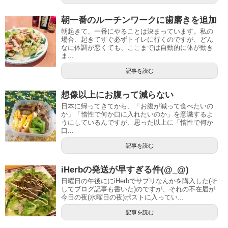
朝一番のルーチンワークに歯磨きを追加
朝起きて、一番にやることは決まっています。私の
場合、起きてすぐ必ずトイレに行くのですが、どん
なに体調が悪くても、ここまでは自動的に体が動き
ま...
記事を読む
想像以上にお腹って減らない
日本に帰ってきてから、「お腹が減って食べたいの
か」「惰性で何か口に入れたいのか」を意識するよ
うにしているんですが、思った以上に「惰性で何か
口...
記事を読む
iHerbの発送が早すぎる件(@_@)
日曜日の午後ににiHerbでサプリなんかを購入した(そ
してブログ記事も書いた)のですが、それの不在届が
今日の夜(水曜日の夜)ポストに入ってい...
記事を読む