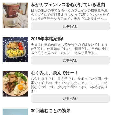
私がカフェンレスを心がけている理由
日々の生活の中でなるべくカフェインの摂取量を減
らすように心がけるようになって2年くらいたったで
しょうか? 完全なカフェイン抜きではありません...
記事を読む
2015年本格始動!
今日は仕事始めの方も多かったのではないでしょう
か? 私も、仕事始めでした。 初日だし、早めに帰れ
るだろうと思っていたのに、そんな期待は...
記事を読む
むくみよ、飛んでけー！
お久しぶりです、るう子です。サボっていた間、仕
事でイギリスに行っていました。そして、、、、絶
賛むくみ中です。少しずつ引いてきている感はあり
ま...
記事を読む
30回噛むことの効果