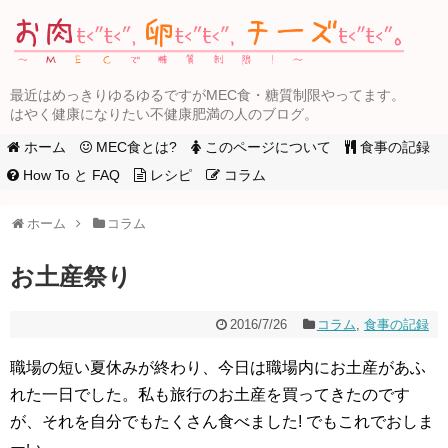
最近はめっきりゆるゆるですがMEC食・糖質制限やってます。
はやく健康になりたい不健康肥満の人のブログ。
ホーム
MEC食とは?
このページについて
食事の記録
How To と FAQ
レシピ
コラム
ホーム
コラム
お土産祭り
2016/7/26
コラム
,
食事の記録
職場の短い夏休みが終わり、今日は職場内にお土産があふ
れた一日でした。私も旅行のお土産を買ってきたのです
が、それを自分でもたくさん食べました! でもこれでおしま