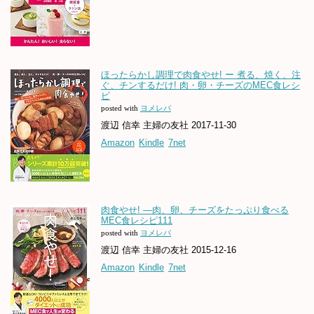
ほったらかし調理で肉食やせ! ー 煮る、焼く、注
ぐ、チンするだけ! 肉・卵・チーズのMEC食レシ
ピ
posted with
ヨメレバ
渡辺 信幸 主婦の友社 2017-11-30
Amazon
Kindle
7net
肉食やせ! ―肉、卵、チーズをたっぷり食べる
MEC食レシピ111
posted with
ヨメレバ
渡辺 信幸 主婦の友社 2015-12-16
Amazon
Kindle
7net