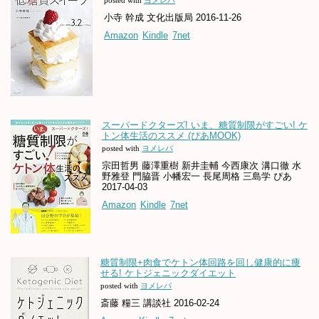
posted with
ヨメレバ
小寺 幹成 文化出版局 2016-11-26
Amazon
Kindle
7net
スーパードクターズ! いま、糖質制限がすごい! ケ
トン体生活のススメ (ぴあMOOK)
posted with
ヨメレバ
宗田哲男 藤澤重樹 新井圭輔 今西康次 溝口徹 水
野雅登 門脇晋 小幡宏一 長尾周格 三島学 ぴあ
2017-04-03
Amazon
Kindle
7net
糖質制限+肉食でケトン体回路を回し健康的に痩
せる! ケトジェニックダイエット
posted with
ヨメレバ
斎藤 糧三 講談社 2016-02-24