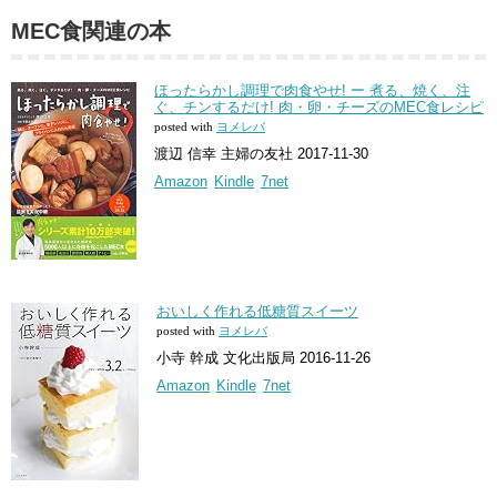
MEC食関連の本
ほったらかし調理で肉食やせ! ー 煮る、焼く、注
ぐ、チンするだけ! 肉・卵・チーズのMEC食レシピ
posted with
ヨメレバ
渡辺 信幸 主婦の友社 2017-11-30
Amazon
Kindle
7net
おいしく作れる低糖質スイーツ
posted with
ヨメレバ
小寺 幹成 文化出版局 2016-11-26
Amazon
Kindle
7net