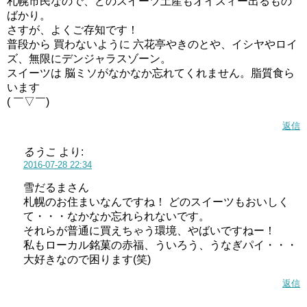
札幌市民なので、どのスイーツ土産もオイスィー出るもの
ばかり。
さすが、よくご存知です！
普段から 買わないように 六花亭やきのとや、イシヤやロイ
ズ、無限にデンジャラスゾーン。
スイーツは 脳ミソがなかなか忘れてくれません。脂質食ら
います
( ￣▽￣)
返信
るうこ
より:
2016-07-28 22:34
雪だるまさん
札幌のお住まいなんですね！ どのスイーツもおいしく
て・・・なかなか忘れられないです。
それらが普通に買えちゃう環境、やばいですねー！
私もローカル銘菓の赤福、ういろう、うなぎパイ・・・
大好きなので困ります(笑)
返信