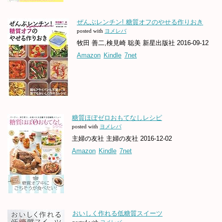
ぜんぶレンチン! 糖質オフのやせる作りおき
posted with
ヨメレバ
牧田 善二,検見崎 聡美 新星出版社 2016-09-12
Amazon
Kindle
7net
糖質ほぼゼロおもてなしレシピ
posted with
ヨメレバ
主婦の友社 主婦の友社 2016-12-02
Amazon
Kindle
7net
おいしく作れる低糖質スイーツ