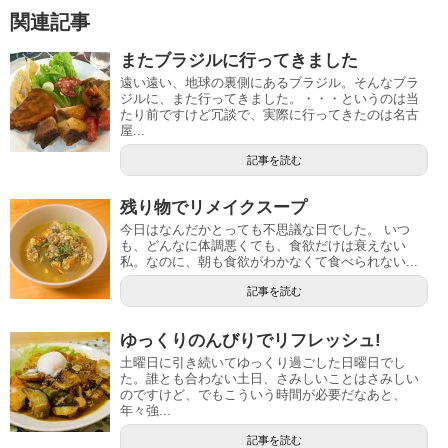
関連記事
またブラジルに行ってきました
遠い遠い、地球の裏側にあるブラジル。そんなブラ
ジルに、また行ってきました。・・・というのは当
たり前ですけど冗談で、実際に行ってきたのは名古
屋...
記事を読む
残り物でリメイクスープ
今日はなんだかとっても不思議な日でした。 いつ
も、どんなに体調悪くても、食欲だけは衰えない
私。なのに、朝も食欲がわかなくて食べられない...
記事を読む
ゆっくりのんびりでリフレッシュ!
土曜日に引き続いてゆっくり過ごした日曜日でし
た。誰とも合わない土日、さみしいことはさみしい
のですけど、でもこういう時間が必要だなあと、
年々強...
記事を読む