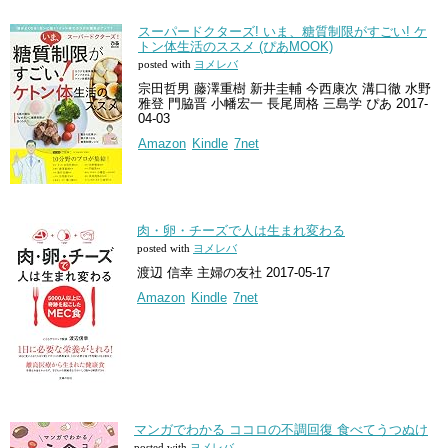
スーパードクターズ! いま、糖質制限がすごい! ケ
トン体生活のススメ (ぴあMOOK)
posted with
ヨメレバ
宗田哲男 藤澤重樹 新井圭輔 今西康次 溝口徹 水野
雅登 門脇晋 小幡宏一 長尾周格 三島学 ぴあ 2017-
04-03
Amazon
Kindle
7net
肉・卵・チーズで人は生まれ変わる
posted with
ヨメレバ
渡辺 信幸 主婦の友社 2017-05-17
Amazon
Kindle
7net
マンガでわかる ココロの不調回復 食べてうつぬけ
posted with
ヨメレバ