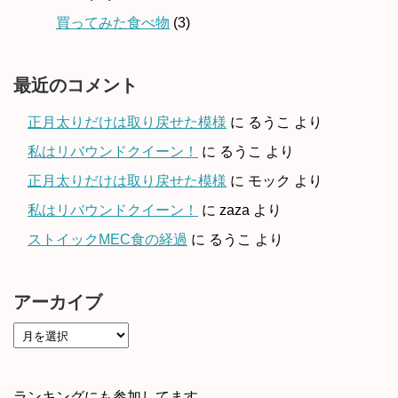
買ってみた食べ物
(3)
最近のコメント
正月太りだけは取り戻せた模様
に
るうこ
より
私はリバウンドクイーン！
に
るうこ
より
正月太りだけは取り戻せた模様
に
モック
より
私はリバウンドクイーン！
に
zaza
より
ストイックMEC食の経過
に
るうこ
より
アーカイブ
ランキングにも参加してます