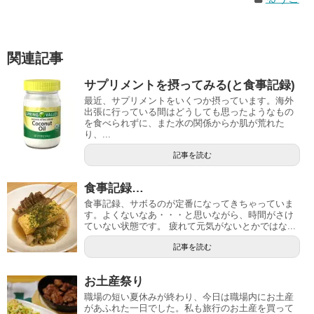
関連記事
サプリメントを摂ってみる(と食事記録)
最近、サプリメントをいくつか摂っています。海外
出張に行っている間はどうしても思ったようなもの
を食べられずに、また水の関係からか肌が荒れた
り、...
記事を読む
食事記録…
食事記録、サボるのが定番になってきちゃっていま
す。よくないなあ・・・と思いながら、時間がさけ
ていない状態です。 疲れて元気がないとかではな...
記事を読む
お土産祭り
職場の短い夏休みが終わり、今日は職場内にお土産
があふれた一日でした。私も旅行のお土産を買って