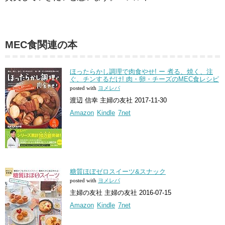
MEC食関連の本
ほったらかし調理で肉食やせ! ー 煮る、焼く、注
ぐ、チンするだけ! 肉・卵・チーズのMEC食レシピ
posted with
ヨメレバ
渡辺 信幸 主婦の友社 2017-11-30
Amazon
Kindle
7net
糖質ほぼゼロスイーツ&スナック
posted with
ヨメレバ
主婦の友社 主婦の友社 2016-07-15
Amazon
Kindle
7net