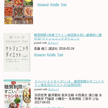
Amazon
Kindle
7net
糖質制限+肉食でケトン体回路を回し健康的に痩
せる! ケトジェニックダイエット
posted with
ヨメレバ
斎藤 糧三 講談社 2016-02-24
Amazon
Kindle
7net
スーパードクターズ! いま、糖質制限がすごい! ケ
トン体生活のススメ (ぴあMOOK)
posted with
ヨメレバ
宗田哲男 藤澤重樹 新井圭輔 今西康次 溝口徹 水
野雅登 門脇晋 小幡宏一 長尾周格 三島学 ぴあ
2017-04-03