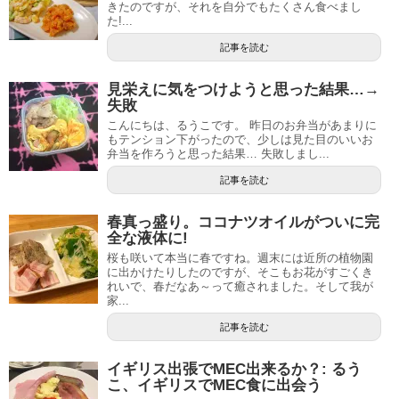
きたのですが、それを自分でもたくさん食べまし
た!...
記事を読む
見栄えに気をつけようと思った結果…→
失敗
こんにちは、るうこです。 昨日のお弁当があまりに
もテンション下がったので、少しは見た目のいいお
弁当を作ろうと思った結果… 失敗しまし...
記事を読む
春真っ盛り。ココナツオイルがついに完
全な液体に!
桜も咲いて本当に春ですね。週末には近所の植物園
に出かけたりしたのですが、そこもお花がすごくき
れいで、春だなあ～って癒されました。そして我が
家...
記事を読む
イギリス出張でMEC出来るか？: るう
こ、イギリスでMEC食に出会う