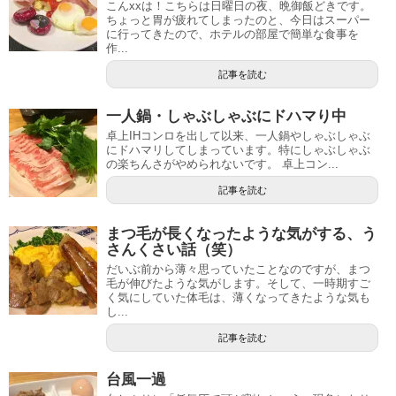
こんxxは！こちらは日曜日の夜、晩御飯どきです。
ちょっと胃が疲れてしまったのと、今日はスーパー
に行ってきたので、ホテルの部屋で簡単な食事を
作...
記事を読む
一人鍋・しゃぶしゃぶにドハマり中
卓上IHコンロを出して以来、一人鍋やしゃぶしゃぶ
にドハマリしてしまっています。特にしゃぶしゃぶ
の楽ちんさがやめられないです。 卓上コン...
記事を読む
まつ毛が長くなったような気がする、う
さんくさい話（笑）
だいぶ前から薄々思っていたことなのですが、まつ
毛が伸びたような気がします。そして、一時期すご
く気にしていた体毛は、薄くなってきたような気も
し...
記事を読む
台風一過