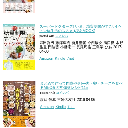
スーパードクターズ! いま、糖質制限がすごい! ケ
トン体生活のススメ (ぴあMOOK)
posted with
ヨメレバ
宗田哲男 藤澤重樹 新井圭輔 今西康次 溝口徹 水野
雅登 門脇晋 小幡宏一 長尾周格 三島学 ぴあ 2017-
04-03
Amazon
Kindle
7net
まとめて作って肉食やせ!―肉・卵・チーズを食べ
るMEC食の常備菜レシピ115
posted with
ヨメレバ
渡辺 信幸 主婦の友社 2016-04-06
Amazon
Kindle
7net