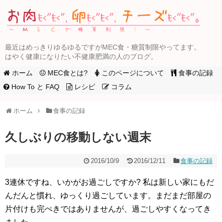
最近はめっきりゆるゆるですがMEC食・糖質制限やってます。
はやく健康になりたい不健康肥満の人のブログ。
ホーム
MEC食とは?
このページについて
食事の記録
How To と FAQ
レシピ
コラム
ホーム
食事の記録
久しぶりの移動しない週末
2016/10/9
2016/12/11
食事の記録
3連休ですね、いかがお過ごしですか? 私は新しい家にもだ
んだんと慣れ、ゆっくり過ごしています。まだまだ部屋の
片付けも完ぺきではありませんが、過ごしやすくなってき