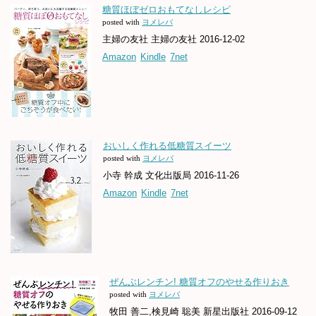
糖質ほぼゼロおもてなしレシピ
posted with
ヨメレバ
主婦の友社 主婦の友社 2016-12-02
Amazon
Kindle
7net
おいしく作れる低糖質スイーツ
posted with
ヨメレバ
小寺 幹成 文化出版局 2016-11-26
Amazon
Kindle
7net
ぜんぶレンチン! 糖質オフのやせる作りおき
posted with
ヨメレバ
牧田 善二,検見崎 聡美 新星出版社 2016-09-12