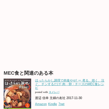
MEC食と関連のある本
ほったらかし調理で肉食やせ! ー 煮る、焼く、注
ぐ、チンするだけ! 肉・卵・チーズのMEC食レシ
ピ
posted with
ヨメレバ
渡辺 信幸 主婦の友社 2017-11-30
Amazon
Kindle
7net