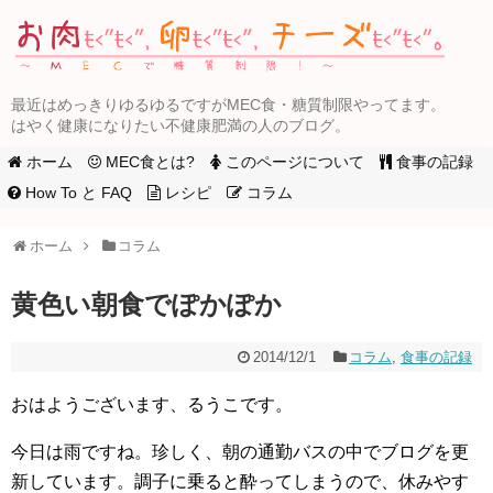
最近はめっきりゆるゆるですがMEC食・糖質制限やってます。
はやく健康になりたい不健康肥満の人のブログ。
ホーム
MEC食とは?
このページについて
食事の記録
How To と FAQ
レシピ
コラム
ホーム
コラム
黄色い朝食でぽかぽか
2014/12/1
コラム
,
食事の記録
おはようございます、るうこです。
今日は雨ですね。珍しく、朝の通勤バスの中でブログを更
新しています。調子に乗ると酔ってしまうので、休みやす