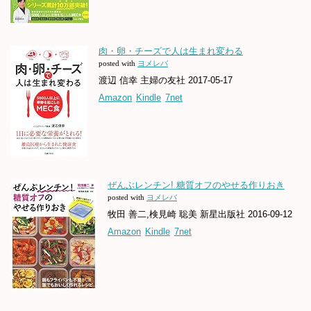
肉・卵・チーズで人は生まれ変わる
posted with
ヨメレバ
渡辺 信幸 主婦の友社 2017-05-17
Amazon
Kindle
7net
ぜんぶレンチン! 糖質オフのやせる作りおき
posted with
ヨメレバ
牧田 善二,検見崎 聡美 新星出版社 2016-09-12
Amazon
Kindle
7net