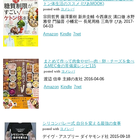
トン体生活のススメ (ぴあMOOK)
posted with
ヨメレバ
宗田哲男 藤澤重樹 新井圭輔 今西康次 溝口徹 水野
雅登 門脇晋 小幡宏一 長尾周格 三島学 ぴあ 2017-
04-03
Amazon
Kindle
7net
まとめて作って肉食やせ!―肉・卵・チーズを食べ
るMEC食の常備菜レシピ115
posted with
ヨメレバ
渡辺 信幸 主婦の友社 2016-04-06
Amazon
Kindle
7net
シリコンバレー式 自分を変える最強の食事
posted with
ヨメレバ
デイヴ・アスプリー ダイヤモンド社 2015-09-18