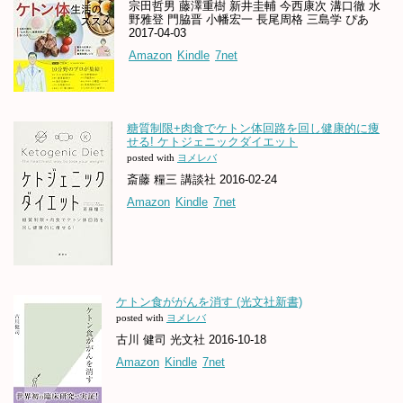
宗田哲男 藤澤重樹 新井圭輔 今西康次 溝口徹 水
野雅登 門脇晋 小幡宏一 長尾周格 三島学 ぴあ
2017-04-03
Amazon
Kindle
7net
糖質制限+肉食でケトン体回路を回し健康的に痩
せる! ケトジェニックダイエット
posted with
ヨメレバ
斎藤 糧三 講談社 2016-02-24
Amazon
Kindle
7net
ケトン食ががんを消す (光文社新書)
posted with
ヨメレバ
古川 健司 光文社 2016-10-18
Amazon
Kindle
7net