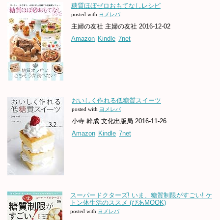
糖質ほぼゼロおもてなしレシピ
posted with
ヨメレバ
主婦の友社 主婦の友社 2016-12-02
Amazon
Kindle
7net
おいしく作れる低糖質スイーツ
posted with
ヨメレバ
小寺 幹成 文化出版局 2016-11-26
Amazon
Kindle
7net
スーパードクターズ! いま、糖質制限がすごい! ケ
トン体生活のススメ (ぴあMOOK)
posted with
ヨメレバ