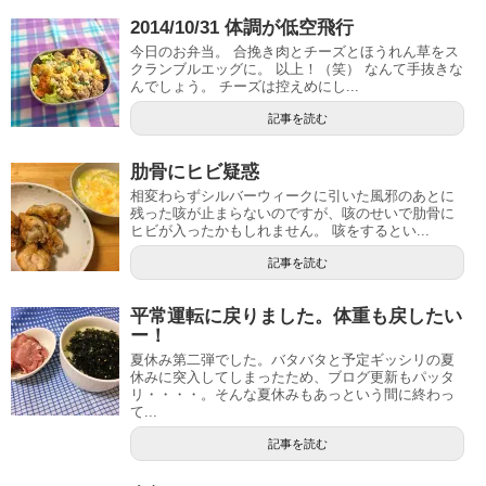
2014/10/31 体調が低空飛行
今日のお弁当。 合挽き肉とチーズとほうれん草をス
クランブルエッグに。 以上！（笑） なんて手抜きな
んでしょう。 チーズは控えめにし...
記事を読む
肋骨にヒビ疑惑
相変わらずシルバーウィークに引いた風邪のあとに
残った咳が止まらないのですが、咳のせいで肋骨に
ヒビが入ったかもしれません。 咳をするとい...
記事を読む
平常運転に戻りました。体重も戻したい
ー！
夏休み第二弾でした。バタバタと予定ギッシリの夏
休みに突入してしまったため、ブログ更新もパッタ
リ・・・・。そんな夏休みもあっという間に終わっ
て...
記事を読む