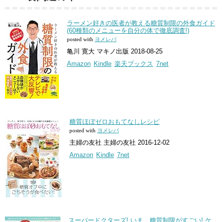
ラーメン好きの医者が教える糖質制限の外食ガイド
(60種類のメニューを自分の体で徹底調査!)
posted with
ヨメレバ
亀川 寛大 マキノ出版 2018-08-25
Amazon
Kindle
楽天ブックス
7net
糖質ほぼゼロおもてなしレシピ
posted with
ヨメレバ
主婦の友社 主婦の友社 2016-12-02
Amazon
Kindle
7net
スーパードクターズ! いま、糖質制限がすごい! ケ