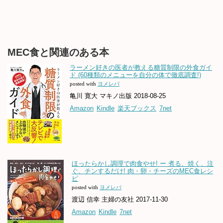
MEC食と関連のある本
ラーメン好きの医者が教える糖質制限の外食ガイ
ド (60種類のメニューを自分の体で徹底調査!)
posted with
ヨメレバ
亀川 寛大 マキノ出版 2018-08-25
Amazon
Kindle
楽天ブックス
7net
ほったらかし調理で肉食やせ! ー 煮る、焼く、注
ぐ、チンするだけ! 肉・卵・チーズのMEC食レシ
ピ
posted with
ヨメレバ
渡辺 信幸 主婦の友社 2017-11-30
Amazon
Kindle
7net