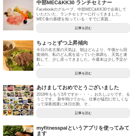
中部MEC&KK30 ランチセミナー
Facebookのグループ、中部MEC&KK30で企画して
いただいた、ランチセミナーに行ってきました。
MEC食の基礎を知っている・すでに実践...
記事を読む
ちょっとずつ上昇傾向
今日の名古屋の天気は、朝はどんより、午後から回
復傾向。私のどん底を這っていた体調も、天気と連
動して、少し戻ってきました。今週末は少し予定が
入...
記事を読む
あけましておめでとうございました
2018年ももう3月ですか・・・。お久しぶりです、る
うこです。 新年明けてから、仕事が猛烈に忙しくな
って深夜残業に休日出勤、そ...
記事を読む
myfitnesspalというアプリを使ってみて
ます