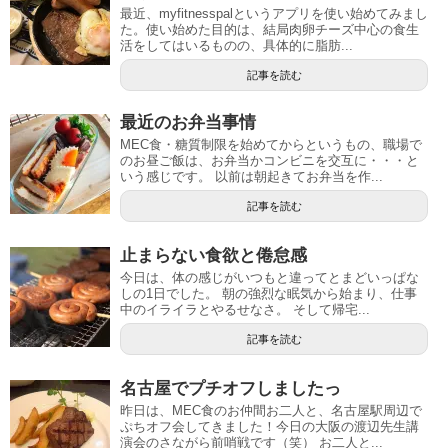
最近、myfitnesspalというアプリを使い始めてみまし
た。使い始めた目的は、結局肉卵チーズ中心の食生
活をしてはいるものの、具体的に脂肪...
記事を読む
最近のお弁当事情
MEC食・糖質制限を始めてからというもの、職場で
のお昼ご飯は、お弁当かコンビニを交互に・・・と
いう感じです。 以前は朝起きてお弁当を作...
記事を読む
止まらない食欲と倦怠感
今日は、体の感じがいつもと違ってとまどいっぱな
しの1日でした。 朝の強烈な眠気から始まり、仕事
中のイライラとやるせなさ。 そして帰宅...
記事を読む
名古屋でプチオフしましたっ
昨日は、MEC食のお仲間お二人と、名古屋駅周辺で
ぷちオフ会してきました！今日の大阪の渡辺先生講
演会のさながら前哨戦です（笑） お二人と...